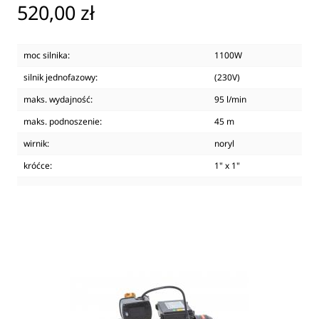
Cena
520,00 zł
moc silnika:
1100W
silnik jednofazowy:
(230V)
maks. wydajność:
95 l/min
maks. podnoszenie:
45 m
wirnik:
noryl
króćce:
1" x 1"