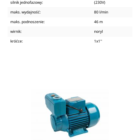
silnik jednofazowy:
(230V)
maks. wydajność:
80 l/min
maks. podnoszenie:
46 m
wirnik:
noryl
króćce:
1x1''