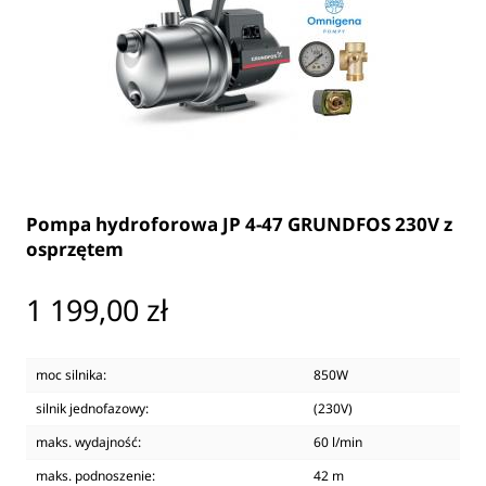
Pompa hydroforowa JP 4-47 GRUNDFOS 230V z
osprzętem
Cena
1 199,00 zł
moc silnika:
850W
silnik jednofazowy:
(230V)
maks. wydajność:
60 l/min
maks. podnoszenie:
42 m