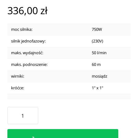
336,00 zł
Pompy wg technologii produkcji
moc silnika:
750W
Pompy toaletowe
silnik jednofazowy:
(230V)
maks. wydajność:
50 l/min
maks. podnoszenie:
60 m
wirniki:
mosiądz
króćce:
1" x 1"