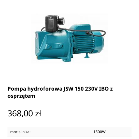
Pompa hydroforowa JSW 150 230V IBO z
osprzętem
Cena
368,00 zł
moc silnika:
1500W